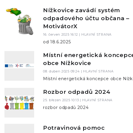
Nížkovice zavádí systém
odpadového účtu občana –
MotivátorX
16. červen 2025 16:12 |
HLAVNÍ STRANA
od 18.6.2025
Místní energetická koncepc
obce Nížkovice
08. duben 2025 09:24 |
HLAVNÍ STRANA
Místní energetická koncepce obce Nížk
Rozbor odpadů 2024
25. březen 2025 10:13 |
HLAVNÍ STRANA
rozbor odpadů 2024
Potravinová pomoc