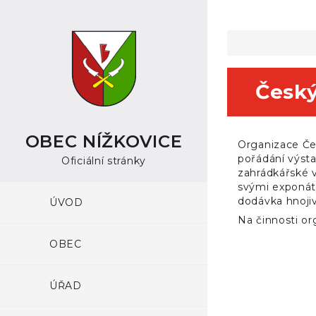
Český
OBEC NÍŽKOVICE
Organizace Čes
pořádání výst
Oficiální stránky
zahrádkářské v
svými exponáty
dodávka hnojiv
ÚVOD
Na činnosti or
OBEC
ÚŘAD