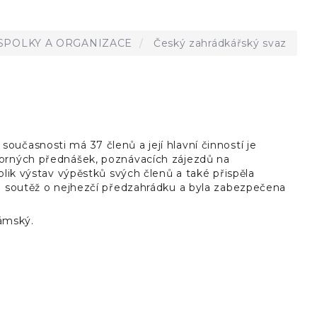
SPOLKY A ORGANIZACE
Český zahrádkářský svaz
učasnosti má 37 členů a její hlavní činností je
borných přednášek, poznávacích zájezdů na
olik výstav výpěstků svých členů a také přispěla
ci soutěž o nejhezčí předzahrádku a byla zabezpečena
zámský.