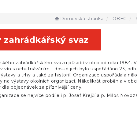
Domovská stránka
OBEC
 zahrádkářský svaz
kého zahrádkářského svazu působí v obci od roku 1984. V so
av vín s ochutnáváním - dosud jich bylo uspořádáno 23, od
ýstavy a trhy a také za historií. Organizace uspořádala něk
 na výstavy okolních organizací. Několikrát proběhla v ob
 dle objednávek za příznivější ceny.
ganizace se nejvíce podíleli p. Josef Krejčí a p. Miloš Novo