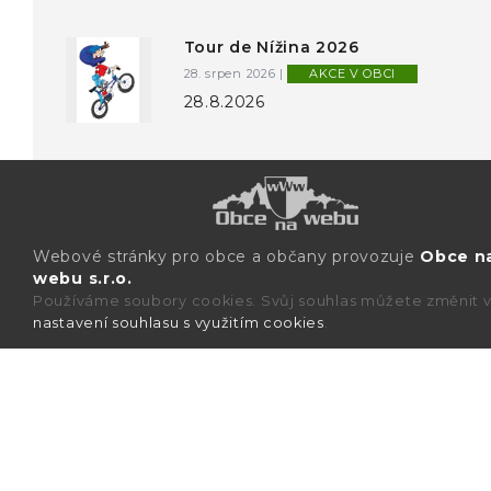
Tour de Nížina 2026
28. srpen 2026 |
AKCE V OBCI
28.8.2026
Webové stránky pro obce a občany provozuje
Obce n
webu s.r.o.
Používáme soubory cookies. Svůj souhlas můžete změnit 
nastavení souhlasu s využitím cookies
.