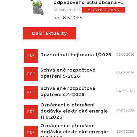
odpadového účtu občana –
MotivátorX
16. červen 2025
HLAVNÍ STRANA
od 18.6.2025
Další aktuality
Rozhodnutí hejtmana 1/2026
05.08.2026
PDF
Schválené rozpočtové
05.08.2026
PDF
opatřeni 5-2026
Schválené rozpočtové
24.07.2026
PDF
opatření č.4-2026
Oznámení o přerušení
dodávky elektrické energie
20.07.2026
PDF
11.8.2026
Oznámení o přerušení
dodávky elektrické energie
20.07.2026
PDF