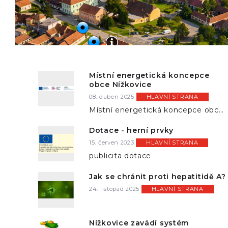
Místní energetická koncepce
obce Nížkovice
Nížkovice - Letecký pohled
08. duben 2025
HLAVNÍ STRANA
Místní energetická koncepce obce
Nížkovice
Dotace - herní prvky
15. červen 2023
HLAVNÍ STRANA
Letecký pohled
Obecní úřad
publicita dotace
Jak se chránit proti hepatitidě A?
24. listopad 2025
HLAVNÍ STRANA
Nížkovice zavádí systém