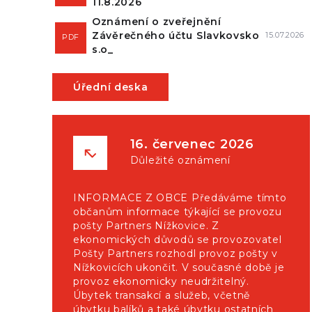
11.8.2026
Oznámení o zveřejnění
Závěrečného účtu Slavkovsko
15.07.2026
PDF
s.o_
Úřední deska
16. červenec 2026
Důležité oznámení
INFORMACE Z OBCE Předáváme tímto
občanům informace týkající se provozu
pošty Partners Nížkovice. Z
ekonomických důvodů se provozovatel
Pošty Partners rozhodl provoz pošty v
Nížkovicích ukončit. V současné době je
provoz ekonomicky neudržitelný.
Úbytek transakcí a služeb, včetně
úbytku balíků a také úbytku ostatních