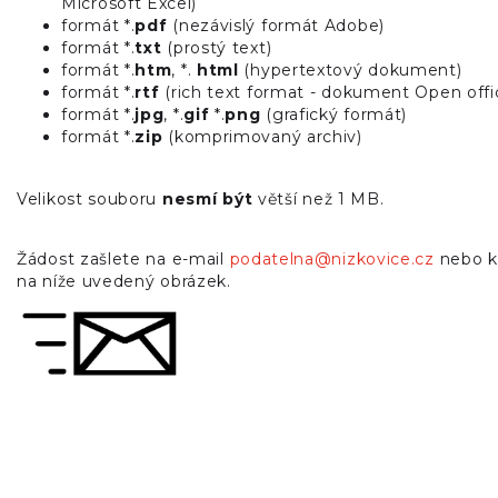
Microsoft Excel)
formát *.
pdf
(nezávislý formát Adobe)
formát *.
txt
(prostý text)
formát *.
htm
, *.
html
(hypertextový dokument)
formát *.
rtf
(rich text format - dokument Open offi
formát *.
jpg
, *.
gif
*.
png
(grafický formát)
formát *.
zip
(komprimovaný archiv)
Velikost souboru
nesmí být
větší než 1 MB.
Žádost zašlete na e-mail
podatelna@nizkovice.cz
nebo k
na níže uvedený obrázek.