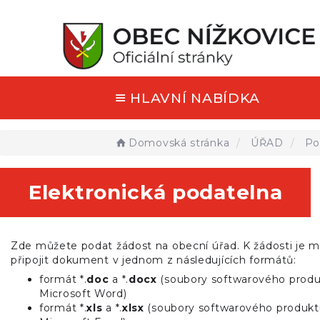
HLAVNÍ NABÍDKA
Domovská stránka
ÚŘAD
Po
Elektronická podatelna
Zde můžete podat žádost na obecní úřad. K žádosti je 
připojit dokument v jednom z následujících formátů:
formát *.
doc
a *.
docx
(soubory softwarového prod
Microsoft Word)
formát *.
xls
a *.
xlsx
(soubory softwarového produkt