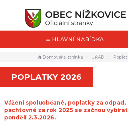
HLAVNÍ NABÍDKA
Domovská stránka
ÚŘAD
Poplat
POPLATKY 2026
Vážení spoluobčané, poplatky za odpad, 
pachtovné za rok 2025 se začnou vybírat
pondělí 2.3.2026.