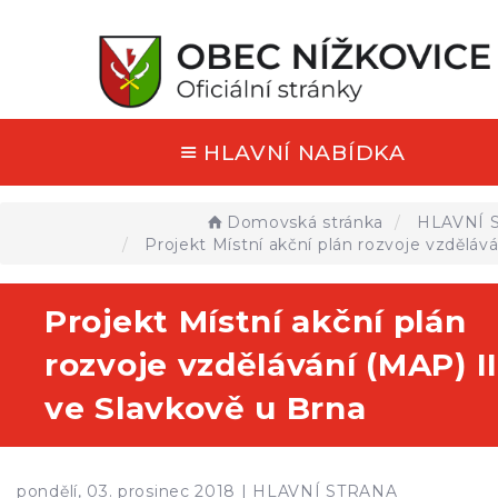
HLAVNÍ NABÍDKA
Domovská stránka
HLAVNÍ 
Projekt Místní akční plán rozvoje vzděláv
Projekt Místní akční plán
rozvoje vzdělávání (MAP) II
ve Slavkově u Brna
pondělí, 03. prosinec 2018 |
HLAVNÍ STRANA