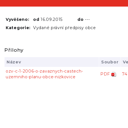
Vyvěšeno:
od
16.09.2015
do
---
Kategorie:
Vydané právní předpisy obce
Přílohy
Název
Soubor
Ve
ozv-c-1-2006-o-zavaznych-castech-
PDF
74
uzemniho-planu-obce-nizkovice