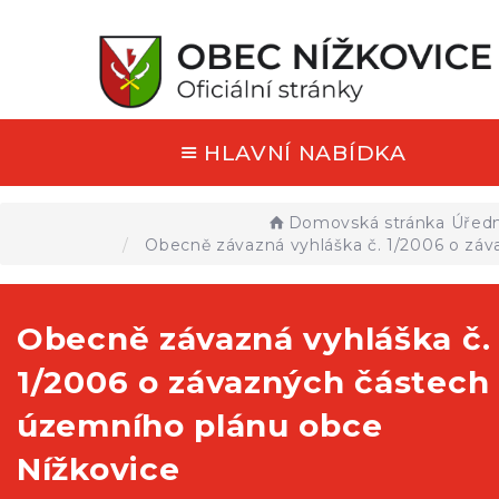
HLAVNÍ NABÍDKA
Domovská stránka
Úředn
Obecně závazná vyhláška č. 1/2006 o záv
Obecně závazná vyhláška č.
1/2006 o závazných částech
územního plánu obce
Nížkovice