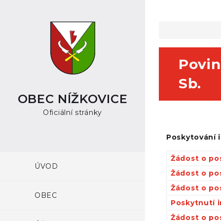
Povin
Sb.
OBEC NÍŽKOVICE
Oficiální stránky
Poskytování i
Žádost o po
ÚVOD
Žádost o po
Žádost o po
OBEC
Poskytnutí 
Žádost o po