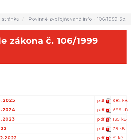
stránka
Povinně zveřejňované info - 106/1999 Sb.
e zákona č. 106/1999
4.2025
pdf
982 kB
9.2024
pdf
686 kB
6.2023
pdf
189 kB
022
pdf
78 kB
.2.2022
pdf
51 kB