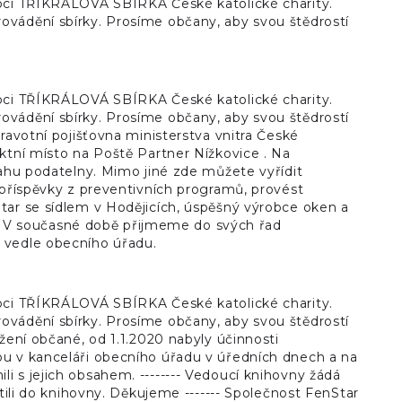
obci TŘÍKRÁLOVÁ SBÍRKA České katolické charity.
ovádění sbírky. Prosíme občany, aby svou štědrostí
obci TŘÍKRÁLOVÁ SBÍRKA České katolické charity.
ovádění sbírky. Prosíme občany, aby svou štědrostí
ravotní pojišťovna ministerstva vnitra České
ktní místo na Poště Partner Nížkovice . Na
sahu podatelny. Mimo jiné zde můžete vyřídit
 příspěvky z preventivních programů, provést
tar se sídlem v Hodějicích, úspěšný výrobce oken a
 V současné době přijmeme do svých řad
 vedle obecního úřadu.
obci TŘÍKRÁLOVÁ SBÍRKA České katolické charity.
ovádění sbírky. Prosíme občany, aby svou štědrostí
žení občané, od 1.1.2020 nabyly účinnosti
ou v kanceláři obecního úřadu v úředních dnech a na
 s jejich obsahem. -------- Vedoucí knihovny žádá
tili do knihovny. Děkujeme ------- Společnost FenStar