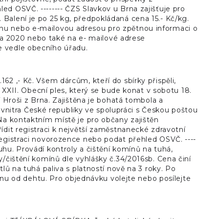
d OSVČ. -------- ČZS Slavkov u Brna zajišťuje pro
Balení je po 25 kg, předpokládaná cena 15.- Kč/kg.
nu nebo e-mailovou adresou pro zpětnou informaci o
nora 2020 nebo také na e- mailové adrese
e vedle obecního úřadu.
62 ,- Kč. Všem dárcům, kteří do sbírky přispěli,
ž XXII. Obecní ples, který se bude konat v sobotu 18.
í Hroši z Brna. Zajištěna je bohatá tombola a
va vnitra České republiky ve spolupráci s Českou poštou
Na kontaktním místě je pro občany zajištěn
ídit registraci k největší zaměstnanecké zdravotní
registraci novorozence nebo podat přehled OSVČ. ----
hu. Provádí kontroly a čištění komínů na tuhá,
y/čištění komínů dle vyhlášky č.34/2016sb. Cena činí
lů na tuhá paliva s platností nově na 3 roky. Po
 od dehtu. Pro objednávku volejte nebo posílejte