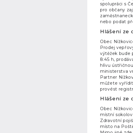
spolupráci s Č
pro občany zaj
zaměstnanecké 
nebo podat př
Hlášení ze 
Obec Nížkovic
Prodej vepřový
výtěžek bude p
8:45 h, prodáv
hlívu ústřično
ministerstva v
Partner Nížkov
můžete vyřídit
provést regis
Hlášení ze d
Obec Nížkovice
místní sokolovn
Zdravotní poji
místo na Poště
Mimo jiné zde 