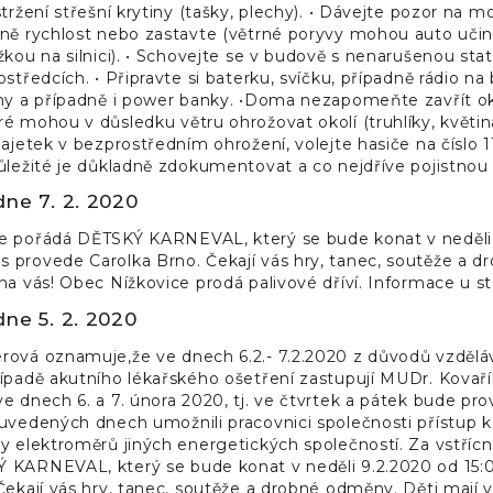
stržení střešní krytiny (tašky, plechy). • Dávejte pozor na 
eně rychlost nebo zastavte (větrné poryvy mohou auto učin
žkou na silnici). • Schovejte se v budově s nenarušenou stat
ostředcích. • Připravte si baterku, svíčku, případně rádio n
ony a případně i power banky. •Doma nezapomeňte zavřít o
é mohou v důsledku větru ohrožovat okolí (truhlíky, květináč
majetek v bezprostředním ohrožení, volejte hasiče na číslo
ůležité je důkladně zdokumentovat a co nejdříve pojistnou 
dne 7. 2. 2020
e pořádá DĚTSKÝ KARNEVAL, který se bude konat v neděli 
 provede Carolka Brno. Čekají vás hry, tanec, soutěže a d
na vás! Obec Nížkovice prodá palivové dříví. Informace u st
dne 5. 2. 2020
ová oznamuje,že ve dnech 6.2.- 7.2.2020 z důvodů vzdělává
ípadě akutního lékařského ošetření zastupují MUDr. Kovaříko
e dnech 6. a 7. února 2020, tj. ve čtvrtek a pátek bude p
 uvedených dnech umožnili pracovnici společnosti přístup 
y elektroměrů jiných energetických společností. Za vstří
 KARNEVAL, který se bude konat v neděli 9.2.2020 od 15
Čekají vás hry, tanec, soutěže a drobné odměny. Děti mají v