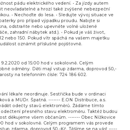
možnost pádu elektrického vedení. • Za jízdy autem
it neovladatelné a hrozí také zvýšené nebezpeční
ikou. • Nechoďte do lesa. • Sledujte vývoj situace ve
a baterky pro případ výpadku proudu. Nabijte si
kna, odstraňte nebo upevněte volně uložené
e, zahradní nábytek atd.). • Pokud je váš život,
 112 nebo 150. Pokud vítr spáchá na vašem majetku
událost oznámit příslušné pojišťovně.
9.2.2020 od 15:00 hod v sokolovně. Celým
robné odměny. Děti mají vstup zdarma, doprovod 50,-
arosty na telefonním čísle: 724 186 602.
ní lékaře neordinuje. Sestřička bude v ordinaci
vá a MUDr. Špatná. ------- E.ON Distribuce, a.s.
rovádět odečty stavů elektroměrů. Žádáme tímto
k odečtení přesného stavu elektroměru. Taktéž budou
cnost děkujeme všem občanům. ------- Obec Nížkovice
:00 hod v sokolovně. Celým programem vás provede
stup zdarma, doprovod 50,-Kč. Těšíme se na vás! -----