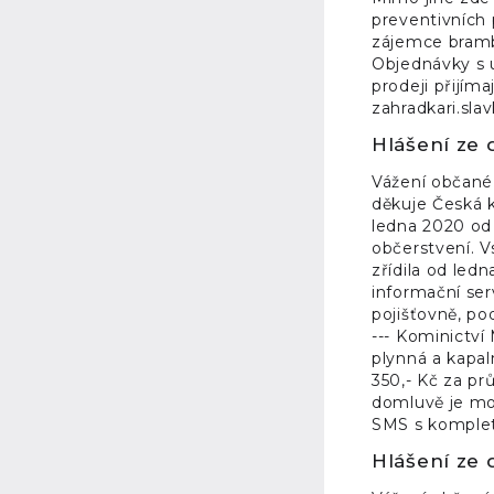
preventivních 
zájemce brambo
Objednávky s 
prodeji přijím
zahradkari.sl
Hlášení ze d
Vážení občané,
děkuje Česká k
ledna 2020 od 
občerstvení. V
zřídila od led
informační ser
pojišťovně, po
--- Kominictví
plynná a kapal
350,- Kč za pr
domluvě je mo
SMS s kompletn
Hlášení ze d