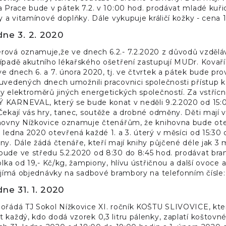
a Prace bude v pátek 7.2. v 10:00 hod. prodávat mladé kuři
ky a vitamínové doplňky. Dále vykupuje králičí kožky - cena 
dne 3. 2. 2020
ová oznamuje,že ve dnech 6.2.- 7.2.2020 z důvodů vzdělává
ípadě akutního lékařského ošetření zastupují MUDr. Kovařík
e dnech 6. a 7. února 2020, tj. ve čtvrtek a pátek bude p
 uvedených dnech umožnili pracovnici společnosti přístup 
y elektroměrů jiných energetických společností. Za vstří
 KARNEVAL, který se bude konat v neděli 9.2.2020 od 15
Čekají vás hry, tanec, soutěže a drobné odměny. Děti mají v
hovny Nížkovice oznamuje čtenářům, že knihovna bude otevře
 ledna 2020 otevřená každé 1. a 3. úterý v měsíci od 15:30
y. Dále žádá čtenáře, kteří mají knihy půjčené déle jak 3 měs
ude ve středu 5.2.2020 od 8:30 do 8:45 hod. prodávat bramb
ablka od 19,- Kč/kg, žampiony, hlívu ústřičnou a další ovoce 
řijímá objednávky na sadbové brambory na telefonním čísle
ne 31. 1. 2020
ořádá TJ Sokol Nížkovice XI. ročník KOŠTU SLIVOVICE, kte
 každý, kdo dodá vzorek 0,3 litru pálenky, zaplatí koštovné 