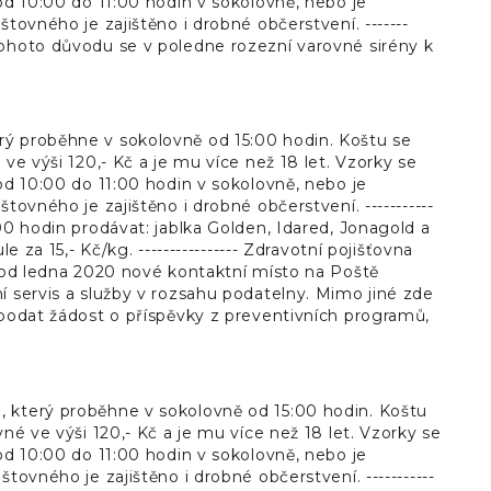
od 10:00 do 11:00 hodin v sokolovně, nebo je
tovného je zajištěno i drobné občerstvení. -------
tohoto důvodu se v poledne rozezní varovné sirény k
rý proběhne v sokolovně od 15:00 hodin. Koštu se
ve výši 120,- Kč a je mu více než 18 let. Vzorky se
od 10:00 do 11:00 hodin v sokolovně, nebo je
tovného je zajištěno i drobné občerstvení. -----------
00 hodin prodávat: jablka Golden, Idared, Jonagold a
 za 15,- Kč/kg. ---------------- Zdravotní pojišťovna
a od ledna 2020 nové kontaktní místo na Poště
í servis a služby v rozsahu podatelny. Mimo jiné zde
 podat žádost o příspěvky z preventivních programů,
, který proběhne v sokolovně od 15:00 hodin. Koštu
né ve výši 120,- Kč a je mu více než 18 let. Vzorky se
od 10:00 do 11:00 hodin v sokolovně, nebo je
tovného je zajištěno i drobné občerstvení. -----------