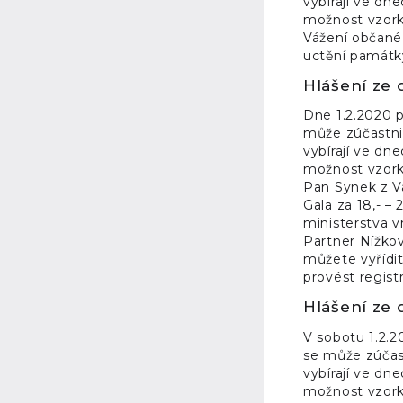
vybírají ve dn
možnost vzorky
Vážení občané,
uctění památk
Hlášení ze 
Dne 1.2.2020 p
může zúčastnit
vybírají ve dn
možnost vzorky
Pan Synek z Va
Gala za 18,- – 
ministerstva v
Partner Nížkov
můžete vyřídit
provést regis
Hlášení ze 
V sobotu 1.2.2
se může zúčast
vybírají ve dn
možnost vzorky