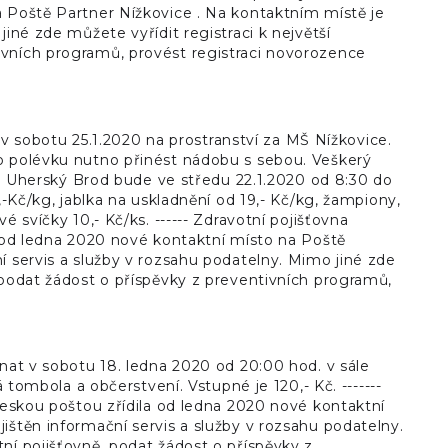
a Poště Partner Nížkovice . Na kontaktním místě je
iné zde můžete vyřídit registraci k největší
ivních programů, provést registraci novorozence
sobotu 25.1.2020 na prostranství za MŠ Nížkovice.
 o polévku nutno přinést nádobu s sebou. Veškerý
ita Uherský Brod bude ve středu 22.1.2020 od 8:30 do
,-Kč/kg, jablka na uskladnění od 19,- Kč/kg, žampiony,
 svíčky 10,- Kč/ks. ------ Zdravotní pojišťovna
a od ledna 2020 nové kontaktní místo na Poště
í servis a služby v rozsahu podatelny. Mimo jiné zde
 podat žádost o příspěvky z preventivních programů,
onat v sobotu 18. ledna 2020 od 20:00 hod. v sále
 tombola a občerstvení. Vstupné je 120,- Kč. -------
 Českou poštou zřídila od ledna 2020 nové kontaktní
ištěn informační servis a služby v rozsahu podatelny.
ní pojišťovně, podat žádost o příspěvky z