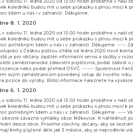
, v sobotu 11. ledna 2020 od 13:00 hodin proběhne v naší 
ek koledníků budou mít u sebe průkazku s plnou mocí k pr
moc lidem u nás i v zahraničí. Děkujeme.
dne 8. 1. 2020
, v sobotu 11. ledna 2020 od 13:00 hodin proběhne v naší 
ek koledníků budou mít u sebe průkazku s plnou mocí k pr
moc potřebným lidem u nás i v zahraničí. Děkujeme. ----- Zd
polupráci s Českou poštou zřídila od ledna 2020 nové konta
tě je pro občany zajištěn informační servis a služby v roz
ejvětší zaměstnanecké zdravotní pojišťovně, podat žádost o
orozence nebo podat přehled OSVČ. ------- Společnost FenS
všem svým zaměstnancům povedený vstup do nového roku.
a pozice do výroby. Bližší informace naleznete na vývěsce
dne 6. 1. 2020
, v sobotu 11. ledna 2020 od 13:00 hodin proběhne v naší 
ek koledníků budou mít u sebe průkazku s plnou mocí k pr
moc potřebným lidem u nás i v zahraničí. Děkujeme. ----- Vá
 obecně závazné vyhlášky obce Nížkovice. K nahlédnutí js
řední desce obce. Prosíme všechny občany, aby se seznámili
 mají knihy půjčené déle jak 3 měsíce, aby je neprodleně vrá