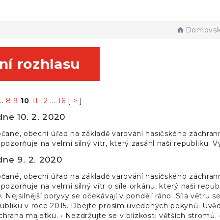
Domovsk
ní rozhlasu
..
8
9
10
11
12
...
16
[
>
]
dne 10. 2. 2020
bčané, obecní úřad na základě varování hasičského záchr
pozorňuje na velmi silný vítr, který zasáhl naši republiku. V
dne 9. 2. 2020
bčané, obecní úřad na základě varování hasičského záchr
pozorňuje na velmi silný vítr o síle orkánu, který naši repu
0. Nejsilnější poryvy se očekávají v pondělí ráno. Síla větr
publiku v roce 2015. Dbejte prosím uvedených pokynů. Uvědo
hrana majetku. • Nezdržujte se v blízkosti větších stromů