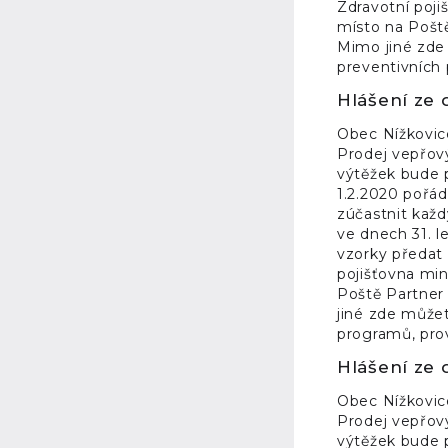
Zdravotní poji
místo na Poště
Mimo jiné zde 
preventivních
Hlášení ze 
Obec Nížkovic
Prodej vepřový
výtěžek bude p
1.2.2020 pořá
zúčastnit každý
ve dnech 31. l
vzorky předat 
pojišťovna min
Poště Partner 
jiné zde můžet
programů, pro
Hlášení ze 
Obec Nížkovic
Prodej vepřový
výtěžek bude p