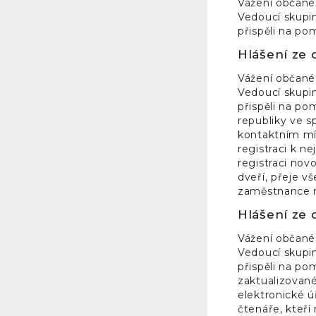
Vážení občané
Vedoucí skupin
přispěli na po
Hlášení ze 
Vážení občané
Vedoucí skupin
přispěli na po
republiky ve s
kontaktním mís
registraci k n
registraci nov
dveří, přeje 
zaměstnance n
Hlášení ze 
Vážení občané
Vedoucí skupin
přispěli na po
zaktualizované
elektronické ú
čtenáře, kteří