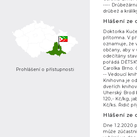
---- Drůbežárn
drůbež a králí
Hlášení ze 
Doktorka Kučer
přítomna. V př
oznamuje, že v
občany, aby v
odečítány stav
pořádá DĚTSKÝ
Carolka Brno. 
Prohlášení o přístupnosti
-- Vedoucí kni
Knihovna je od
dveřích knihovn
Uherský Brod b
120,- Kč/kg, j
Kč/ks. Řidič p
Hlášení ze d
Dne 1.2.2020 p
může zúčastnit