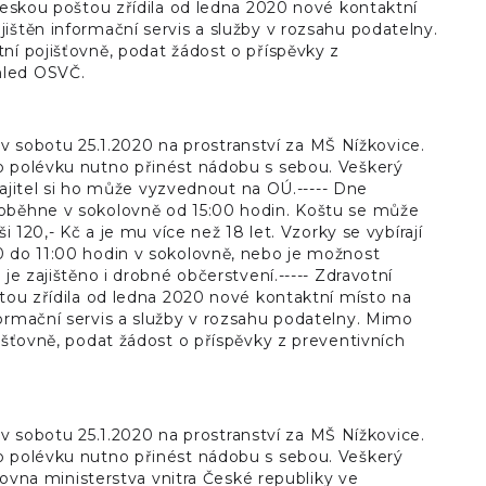
 Českou poštou zřídila od ledna 2020 nové kontaktní
ištěn informační servis a služby v rozsahu podatelny.
ní pojišťovně, podat žádost o příspěvky z
hled OSVČ.
sobotu 25.1.2020 na prostranství za MŠ Nížkovice.
 o polévku nutno přinést nádobu s sebou. Veškerý
 majitel si ho může vyzvednout na OÚ.----- Dne
roběhne v sokolovně od 15:00 hodin. Koštu se může
 120,- Kč a je mu více než 18 let. Vzorky se vybírají
0 do 11:00 hodin v sokolovně, nebo je možnost
je zajištěno i drobné občerstvení.----- Zdravotní
štou zřídila od ledna 2020 nové kontaktní místo na
formační servis a služby v rozsahu podatelny. Mimo
išťovně, podat žádost o příspěvky z preventivních
sobotu 25.1.2020 na prostranství za MŠ Nížkovice.
 o polévku nutno přinést nádobu s sebou. Veškerý
šťovna ministerstva vnitra České republiky ve