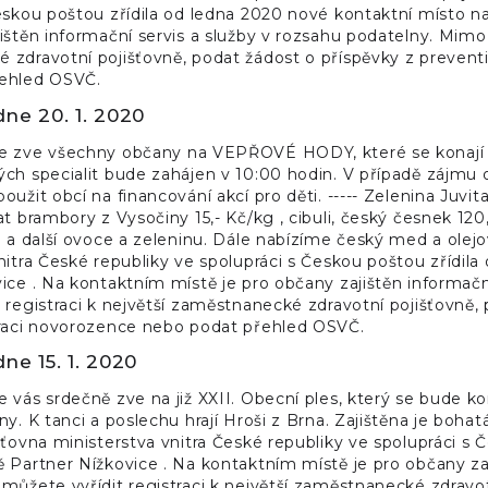
eskou poštou zřídila od ledna 2020 nové kontaktní místo n
ištěn informační servis a služby v rozsahu podatelny. Mimo j
zdravotní pojišťovně, podat žádost o příspěvky z prevent
ehled OSVČ.
dne 20. 1. 2020
e zve všechny občany na VEPŘOVÉ HODY, které se konají v 
ch specialit bude zahájen v 10:00 hodin. V případě zájmu
oužit obcí na financování akcí pro děti. ----- Zelenina Juv
at brambory z Vysočiny 15,- Kč/kg , cibuli, český česnek 120
u a další ovoce a zeleninu. Dále nabízíme český med a olejové
nitra České republiky ve spolupráci s Českou poštou zřídil
ice . Na kontaktním místě je pro občany zajištěn informačn
 registraci k největší zaměstnanecké zdravotní pojišťovně,
traci novorozence nebo podat přehled OSVČ.
ne 15. 1. 2020
 vás srdečně zve na již XXII. Obecní ples, který se bude k
y. K tanci a poslechu hrají Hroši z Brna. Zajištěna je bohatá
šťovna ministerstva vnitra České republiky ve spolupráci s
 Partner Nížkovice . Na kontaktním místě je pro občany zaj
můžete vyřídit registraci k největší zaměstnanecké zdravot