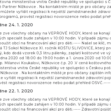
šťovna ministerstva vnitra České republiky ve spolupráci s
 Partner Nížkovice . Na kontaktním místě je pro občany zaj
můžete vyřídit registraci k největší zaměstnanecké zdravot
 programů, provést registraci novorozence nebo podat pře
dne 24. 1. 2020
e zve všechny občany na VEPŘOVÉ HODY, které se konají v 
ch specialit bude zahájen v 10:00 hodin. V případě zájmu
oužit obcí na financování akcí pro děti.----- Našel se klíč,
dá TJ Sokol Nížkovice XI. ročník KOŠTU SLIVOVICE, který p
, kdo dodá vzorek 0,3 litru pálenky, zaplatí koštovné ve výši
edna 2020 od 18:00 do 19:00 hodin a 1. února 2020 od 10:0
p. Milanovi Koukalovi, Nížkovice č.p. 20 .V ceně koštovného 
isterstva vnitra České republiky ve spolupráci s Českou po
Nížkovice . Na kontaktním místě je pro občany zajištěn in
e vyřídit registraci k největší zaměstnanecké zdravotní poj
vést registraci novorozence nebo podat přehled OSVČ.-----
dne 22. 1. 2020
e zve všechny občany na VEPŘOVÉ HODY, které se konají v 
ch specialit bude zahájen v 10:00 hodin. V případě zájmu
oužit obcí na financování akcí pro děti.----- Zdravotní poji