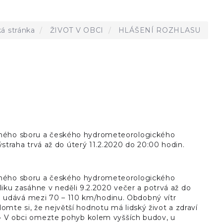
á stránka
ŽIVOT V OBCI
HLÁŠENÍ ROZHLASU
anného sboru a českého hydrometeorologického
ýstraha trvá až do úterý 11.2.2020 do 20:00 hodin.
anného sboru a českého hydrometeorologického
bliku zasáhne v neděli 9.2.2020 večer a potrvá až do
u se udává mezi 70 – 110 km/hodinu. Obdobný vítr
mte si, že největší hodnotu má lidský život a zdraví
. • V obci omezte pohyb kolem vyšších budov, u