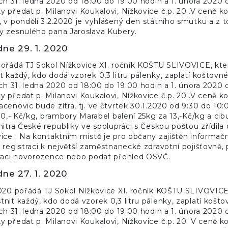
ech 31. ledna 2020 od 18:00 do 19:00 hodin a 1. února 2020 
 předat p. Milanovi Koukalovi, Nížkovice č.p. 20 .V ceně koš
 v pondělí 3.2.2020 je vyhlášený den státního smutku a z 
y zesnulého pana Jaroslava Kubery.
dne 29. 1. 2020
ořádá TJ Sokol Nížkovice XI. ročník KOŠTU SLIVOVICE, kte
 každý, kdo dodá vzorek 0,3 litru pálenky, zaplatí koštovné 
ech 31. ledna 2020 od 18:00 do 19:00 hodin a 1. února 2020 
 předat p. Milanovi Koukalovi, Nížkovice č.p. 20 .V ceně koš
cenovic bude zítra, tj. ve čtvrtek 30.1.2020 od 9:30 do 10:
20,- Kč/kg, brambory Marabel balení 25kg za 13,-Kč/kg a cibule
nitra České republiky ve spolupráci s Českou poštou zřídil
ice . Na kontaktním místě je pro občany zajištěn informačn
 registraci k největší zaměstnanecké zdravotní pojišťovně,
traci novorozence nebo podat přehled OSVČ.
dne 27. 1. 2020
020 pořádá TJ Sokol Nížkovice XI. ročník KOŠTU SLIVOVICE
nit každý, kdo dodá vzorek 0,3 litru pálenky, zaplatí koštov
ech 31. ledna 2020 od 18:00 do 19:00 hodin a 1. února 2020 
 předat p. Milanovi Koukalovi, Nížkovice č.p. 20. V ceně koš