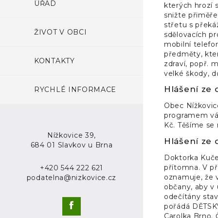
ÚŘAD
kterých hrozí 
snižte přiměř
střetu s překá
ŽIVOT V OBCI
sdělovacích pr
mobilní telef
předměty, kter
KONTAKTY
zdraví, popř. 
velké škody, d
Hlášení ze 
RYCHLÉ INFORMACE
Obec Nížkovic
programem vás
Kč. Těšíme se 
Nížkovice 39,
Hlášení ze 
684 01 Slavkov u Brna
Doktorka Kučer
přítomna. V př
+420 544 222 621
oznamuje, že v
podatelna@nizkovice.cz
občany, aby v
odečítány stav
pořádá DĚTSKÝ
Carolka Brno. 