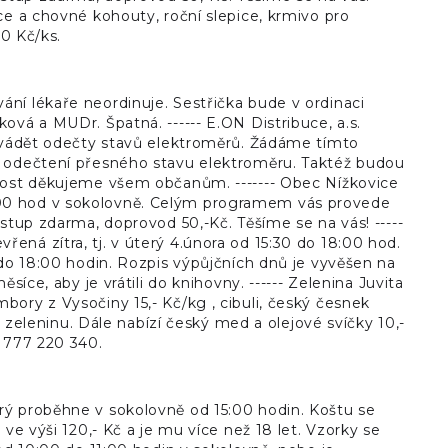
ce a chovné kohouty, roční slepice, krmivo pro
10 Kč/ks.
ní lékaře neordinuje. Sestřička bude v ordinaci
ová a MUDr. Špatná. ------ E.ON Distribuce, a.s.
rovádět odečty stavů elektroměrů. Žádáme tímto
k odečtení přesného stavu elektroměru. Taktéž budou
cnost děkujeme všem občanům. ------- Obec Nížkovice
:00 hod v sokolovně. Celým programem vás provede
stup zdarma, doprovod 50,-Kč. Těšíme se na vás! -----
ná zítra, tj. v úterý 4.února od 15:30 do 18:00 hod.
 do 18:00 hodin. Rozpis výpůjčních dnů je vyvěšen na
íce, aby je vrátili do knihovny. ------ Zelenina Juvita
ory z Vysočiny 15,- Kč/kg , cibuli, český česnek
a zeleninu. Dále nabízí český med a olejové svíčky 10,-
: 777 220 340.
rý proběhne v sokolovně od 15:00 hodin. Koštu se
ve výši 120,- Kč a je mu více než 18 let. Vzorky se