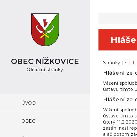
Hláše
OBEC NÍŽKOVICE
Stránky [
<
]
1
.
Oficiální stránky
Hlášení ze 
Vážení spoluo
ústavu tímto u
Hlášení ze 
ÚVOD
Vážení spoluo
ústavu tímto u
OBEC
úterý 11.2.202
zasáhl naši re
a až potom zác