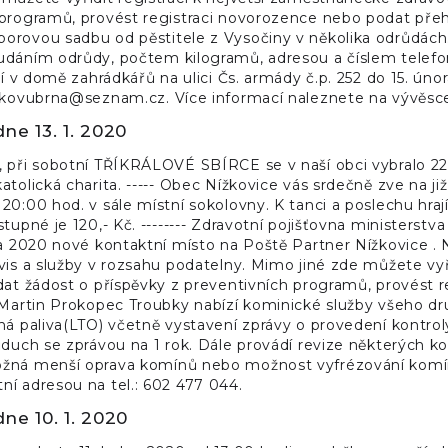
programů, provést registraci novorozence nebo podat přehle
rovou sadbu od pěstitele z Vysočiny v několika odrůdách. 
udáním odrůdy, počtem kilogramů, adresou a číslem telefo
ají v domě zahrádkářů na ulici Čs. armády č.p. 252 do 15. ú
avkovubrna@seznam.cz. Více informací naleznete na vývěsc
ne 13. 1. 2020
 při sobotní TŘÍKRÁLOVÉ SBÍRCE se v naší obci vybralo 22.1
atolická charita. ----- Obec Nížkovice vás srdečně zve na ji
20:00 hod. v sále místní sokolovny. K tanci a poslechu hraj
stupné je 120,- Kč. -------- Zdravotní pojišťovna ministerst
na 2020 nové kontaktní místo na Poště Partner Nížkovice . 
vis a služby v rozsahu podatelny. Mimo jiné zde můžete vyř
dat žádost o příspěvky z preventivních programů, provést 
 Martin Prokopec Troubky nabízí kominické služby všeho dru
ná paliva(LTO) včetně vystavení zprávy o provedení kontrol
ůduch se zprávou na 1 rok. Dále provádí revize některých kot
žná menší oprava komínů nebo možnost vyfrézování komínu
í adresou na tel.: 602 477 044.
ne 10. 1. 2020