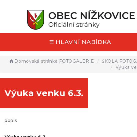
HLAVNÍ NABÍDKA
Domovská stránka
FOTOGALERIE
ŠKOLA FOTOG
Výuka ve
Výuka venku 6.3.
popis