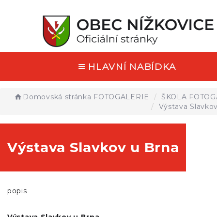
HLAVNÍ NABÍDKA
Domovská stránka
FOTOGALERIE
ŠKOLA FOTOG
Výstava Slavko
Výstava Slavkov u Brna
popis