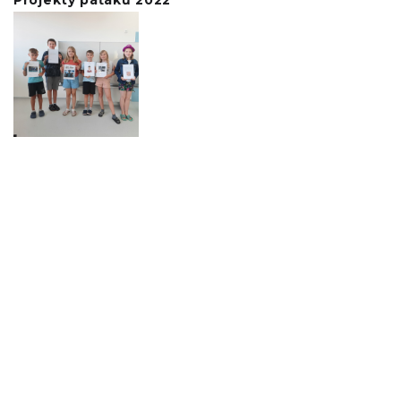
Projekty páťáků 2022