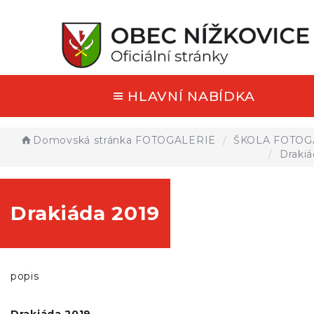
HLAVNÍ NABÍDKA
Domovská stránka
FOTOGALERIE
ŠKOLA FOTOG
Drakiá
Drakiáda 2019
popis