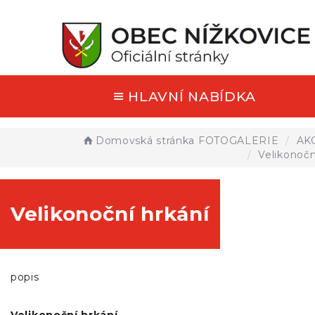
HLAVNÍ NABÍDKA
Domovská stránka
FOTOGALERIE
AK
Velikonočn
Velikonoční hrkání
popis