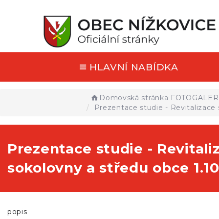
HLAVNÍ NABÍDKA
Domovská stránka
FOTOGALER
Prezentace studie - Revitalizace
Prezentace studie - Revitali
sokolovny a středu obce 1.10
popis