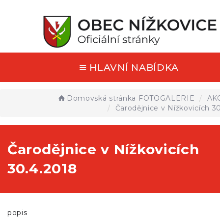
HLAVNÍ NABÍDKA
Domovská stránka
FOTOGALERIE
AK
Čarodějnice v Nížkovicích 3
Čarodějnice v Nížkovicích
30.4.2018
popis