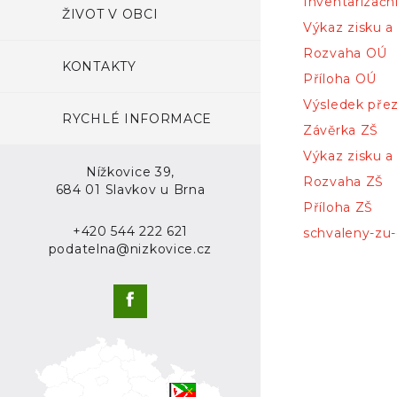
Inventarizační
ŽIVOT V OBCI
Výkaz zisku a
Rozvaha OÚ
KONTAKTY
Příloha OÚ
Výsledek pře
RYCHLÉ INFORMACE
Závěrka ZŠ
Výkaz zisku a
Nížkovice 39,
Rozvaha ZŠ
684 01 Slavkov u Brna
Příloha ZŠ
+420 544 222 621
schvaleny-zu-
podatelna@nizkovice.cz