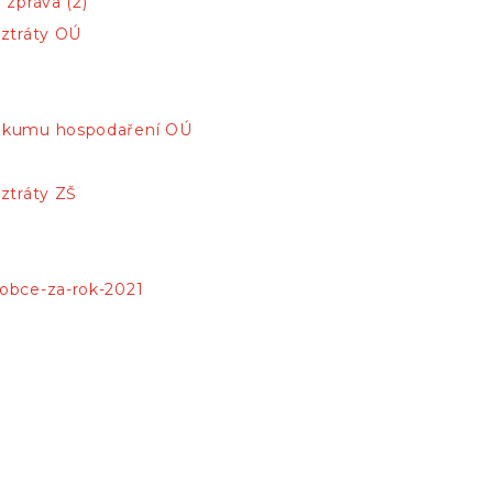
 zpráva (2)
 ztráty OÚ
zkumu hospodaření OÚ
 ztráty ZŠ
obce-za-rok-2021