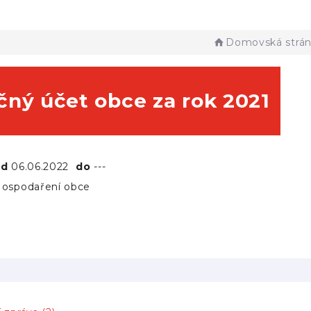
Domovská strá
čný účet obce za rok 2021
od
06.06.2022
do
---
ospodaření obce
Ú