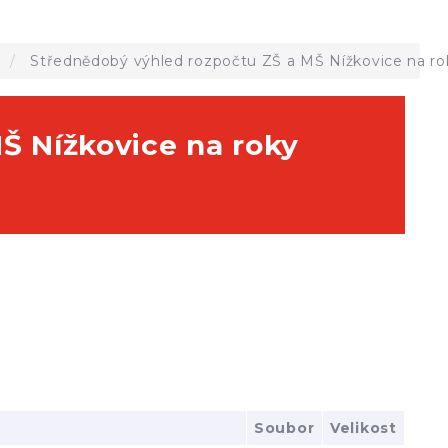
a
Střednědobý výhled rozpočtu ZŠ a MŠ Nížkovice na ro
Š Nížkovice na roky
Soubor
Velikost