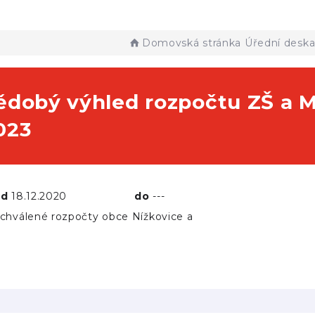
Domovská stránka
Úřední desk
ědobý výhled rozpočtu ZŠ a M
023
od
18.12.2020
do
---
chválené rozpočty obce Nížkovice a