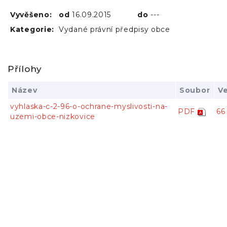
Vyvěšeno:
od
16.09.2015
do
---
Kategorie:
Vydané právní předpisy obce
Přílohy
Název
Soubor
Ve
vyhlaska-c-2-96-o-ochrane-myslivosti-na-
PDF
66
uzemi-obce-nizkovice