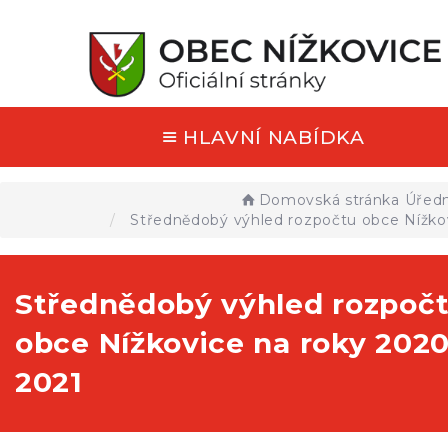
HLAVNÍ NABÍDKA
Domovská stránka
Úředn
Střednědobý výhled rozpočtu obce Nížko
Střednědobý výhled rozpoč
obce Nížkovice na roky 2020
2021