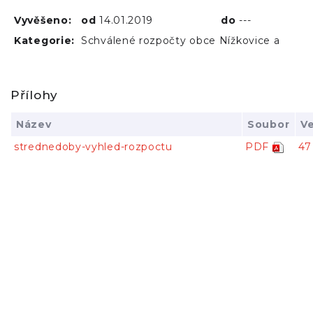
Vyvěšeno:
od
14.01.2019
do
---
Kategorie:
Schválené rozpočty obce Nížkovice a
Přílohy
Název
Soubor
Ve
strednedoby-vyhled-rozpoctu
PDF
47