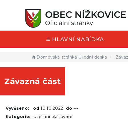
HLAVNÍ NABÍDKA
Domovská stránka
Úřední deska
Závaz
Závazná část
Vyvěšeno:
od
10.10.2022
do
---
Kategorie:
Uzemní plánování