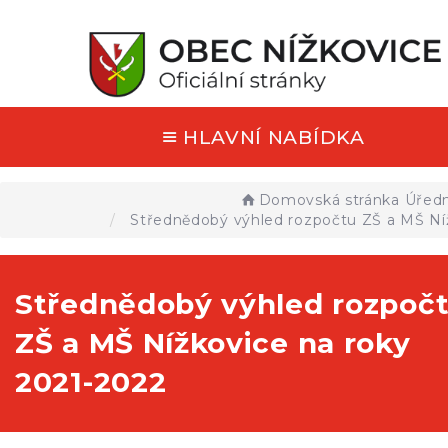
HLAVNÍ NABÍDKA
Domovská stránka
Úředn
Střednědobý výhled rozpočtu ZŠ a MŠ Níž
Střednědobý výhled rozpoč
ZŠ a MŠ Nížkovice na roky
2021-2022