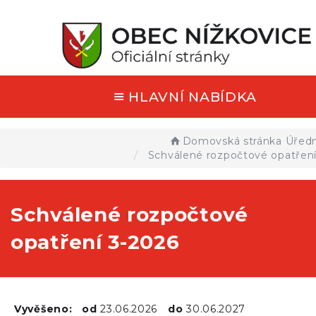
HLAVNÍ NABÍDKA
Domovská stránka
Úředn
Schválené rozpočtové opatření
Schválené rozpočtové
opatření 3-2026
Vyvěšeno:
od
23.06.2026
do
30.06.2027