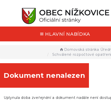
HLAVNÍ NABÍDKA
Domovská stránka
Úředn
Schválené rozpočtové opatření
Dokument nenalezen
Uplynula doba zveřejnění a dokument nadále není dostu