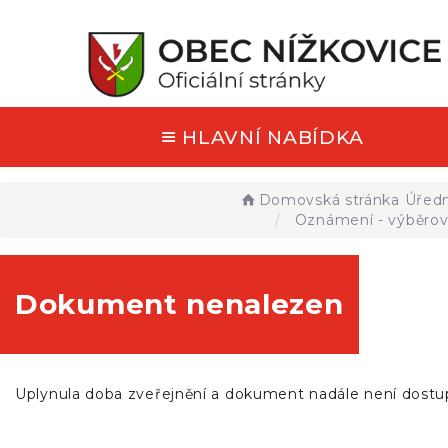
HLAVNÍ NABÍDKA
Domovská stránka
Úředn
Oznámení - výběrové
Dokument nenalezen
Uplynula doba zveřejnění a dokument nadále není dostu