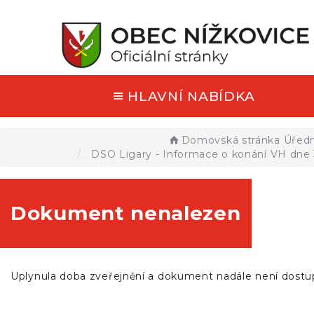
HLAVNÍ NABÍDKA
Domovská stránka
Úředn
DSO Ligary - Informace o konání VH dne 
Dokument nenalezen
Uplynula doba zveřejnění a dokument nadále není dostu