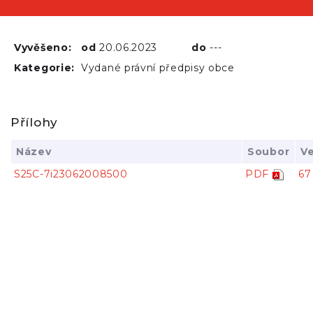
Vyvěšeno:
od
20.06.2023
do
---
Kategorie:
Vydané právní předpisy obce
Přílohy
Název
Soubor
Ve
S25C-7i23062008500
PDF
67