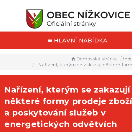
HLAVNÍ NABÍDKA
Domovská stránka
Úředn
Nařízení, kterým se zakazují některé form
Nařízení, kterým se zakazují
některé formy prodeje zbož
a poskytování služeb v
energetických odvětvích