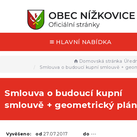
HLAVNÍ NABÍDKA
Domovská stránka
Úředn
Smlouva o budoucí kupní smlouvě + geom
Smlouva o budoucí kupní
smlouvě + geometrický plá
Vyvěšeno:
od
27.07.2017
do
---