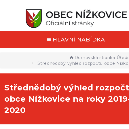
HLAVNÍ NABÍDKA
Domovská stránka
Úředn
Střednědobý výhled rozpočtu obce Nížko
Střednědobý výhled rozpoč
obce Nížkovice na roky 2019
2020