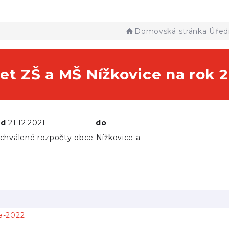
Domovská stránka
Úřed
et ZŠ a MŠ Nížkovice na rok 
od
21.12.2021
do
---
chválené rozpočty obce Nížkovice a
la-2022