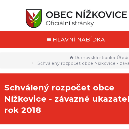
HLAVNÍ NABÍDKA
Domovská stránka
Úředn
Schválený rozpočet obce Nížkovice - záv
Schválený rozpočet obce
Nížkovice - závazné ukazate
rok 2018